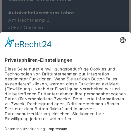
Autotechnikcentrum Labor
Am Hechtkamp 6
30827 Garbsen
+49 (0)5131 4630288
info@atc-turbotechnik.de
Geschäftszeiten:
Mo-Do 9-17 Uhr
Fr 9-15 Uhr
Autotechnikcentrum Werkstatt
Bremerstrasse 51
30827 Garbsen
+49 (0)5131 488555
info@autotechnikcentrum.de
Geschäftszeiten: